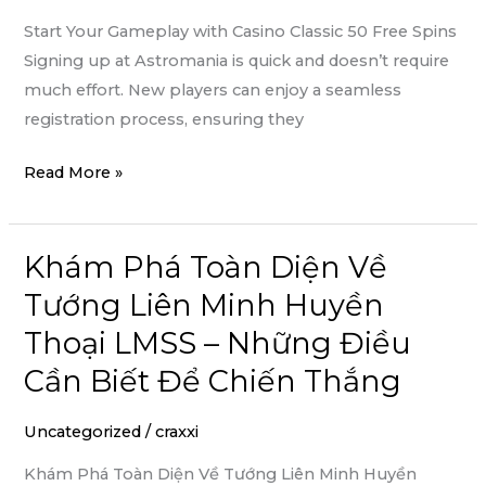
Chip
tuyến.
Start Your Gameplay with Casino Classic 50 Free Spins
Funclub
Hãy
Signing up at Astromania is quick and doesn’t require
Casino
cùng
much effort. New players can enjoy a seamless
Review
W88
registration process, ensuring they
LIMO
tìm
Read More »
hiểu
chi
tiết
Khám Phá Toàn Diện Về
Khám
cách
Phá
Tướng Liên Minh Huyền
chơi
Toàn
Thoại LMSS – Những Điều
Super
Diện
Sic
Cần Biết Để Chiến Thắng
Về
Bo
Tướng
tại
Uncategorized
/
craxxi
Liên
Minh
Khám Phá Toàn Diện Về Tướng Liên Minh Huyền