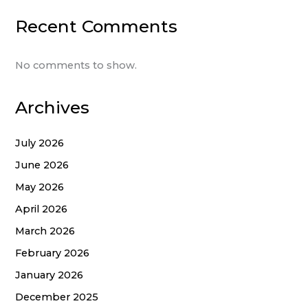
Recent Comments
No comments to show.
Archives
July 2026
June 2026
May 2026
April 2026
March 2026
February 2026
January 2026
December 2025