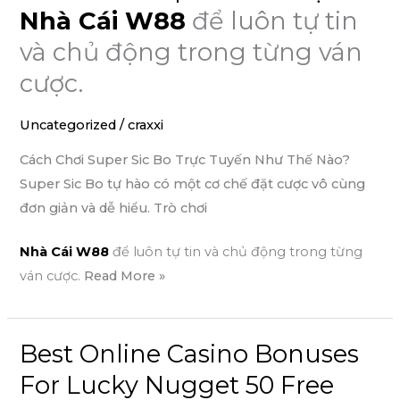
Nhà Cái W88
để luôn tự tin
trò
chơi
và chủ động trong từng ván
xúc
cược.
xắc
quen
Uncategorized
/
craxxi
thuộc.
Cách Chơi Super Sic Bo Trực Tuyến Như Thế Nào?
Với
Super Sic Bo tự hào có một cơ chế đặt cược vô cùng
lối
đơn giản và dễ hiểu. Trò chơi
chơi
nhanh
Nhà Cái W88
để luôn tự tin và chủ động trong từng
gọn
ván cược.
Read More »
và
tỷ
lệ
Best Online Casino Bonuses
Best
thưởng
Online
hấp
For Lucky Nugget 50 Free
Casino