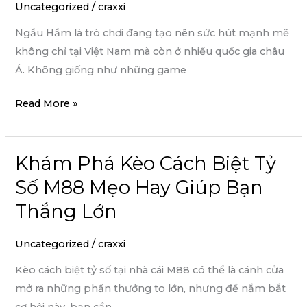
Uncategorized
/
craxxi
Bộ
Ngầu Hầm là trò chơi đang tạo nên sức hút mạnh mẽ
Kinh
không chỉ tại Việt Nam mà còn ở nhiều quốc gia châu
Nghiệm
Á. Không giống như những game
Chơi
Chuẩn
Read More »
Xác
Năm
2025
Khám Phá Kèo Cách Biệt Tỷ
Khám
Phá
Số M88 Mẹo Hay Giúp Bạn
Kèo
Thắng Lớn
Cách
Biệt
Uncategorized
/
craxxi
Tỷ
Kèo cách biệt tỷ số tại nhà cái M88 có thể là cánh cửa
Số
mở ra những phần thưởng to lớn, nhưng để nắm bắt
M88