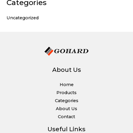
Categories
Uncategorized
About Us
Home
Products
Categories
About Us
Contact
Useful Links