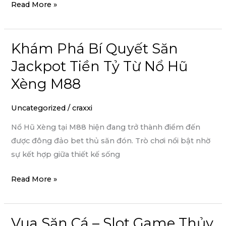
Read More »
Khám Phá Bí Quyết Săn
Khám
Phá
Jackpot Tiền Tỷ Từ Nổ Hũ
Bí
Xèng M88
Quyết
Săn
Uncategorized
/
craxxi
Jackpot
Nổ Hũ Xèng tại M88 hiện đang trở thành điểm đến
Tiền
được đông đảo bet thủ săn đón. Trò chơi nổi bật nhờ
Tỷ
sự kết hợp giữa thiết kế sống
Từ
Nổ
Read More »
Hũ
Xèng
M88
Vua Săn Cá – Slot Game Thủy
Vua