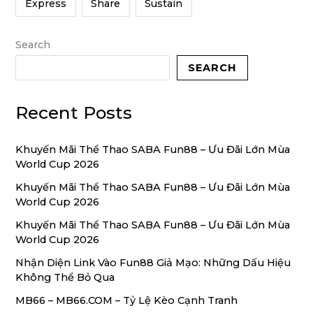
Express
Share
Sustain
Search
SEARCH
Recent Posts
Khuyến Mãi Thể Thao SABA Fun88 – Ưu Đãi Lớn Mùa
World Cup 2026
Khuyến Mãi Thể Thao SABA Fun88 – Ưu Đãi Lớn Mùa
World Cup 2026
Khuyến Mãi Thể Thao SABA Fun88 – Ưu Đãi Lớn Mùa
World Cup 2026
Nhận Diện Link Vào Fun88 Giả Mạo: Những Dấu Hiệu
Không Thể Bỏ Qua
MB66 – MB66.COM – Tỷ Lệ Kèo Cạnh Tranh